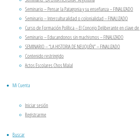
18 agosto,
“LA OTRA HISTORIA” Argentina
Seminario – Pensar la Patagonia y su enseñanza – FINALIZADO
2022
STELLA VLLEGAS
en
Seminario
Seminario – Interculturalidad o colonialidad – FINALIZADO
“LA OTRA HISTORIA” Argentina
Los
“ACTOS
Curso de Formación Política – El Concejo Deliberante en clave d
Casa Patria Neuquen
en
Seminario
ESCOLARES,
Seminario – Educandonos sin machismos – FINALIZADO
“LA OTRA HISTORIA” Argentina
espacios
SEMINARIO – “LA HISTORIA DE NEUQUÉN” – FINALIZADO
Casa Patria Neuquen
en
Seminario
colectivos
Contenido restringido
“LA OTRA HISTORIA” Argentina
para enseñar
Actos Escolares Chos Malal
y aprender”
,
Volver arriba
nuevo curso
Casa Patria Neuquen
Mi Cuenta
PRESENCIAL
Funciona con
Fluida
&
WordPress.
en Chos Malal.
Iniciar sesión
Auspiciado
Registrarme
por la
Secretaria de
Buscar
Extensión de