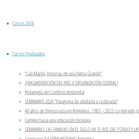
Visita nuestro Canal de YouTube,
colectivos
mira nuestros cursos ya dictados.
Curso JORNADA DE FORMACION
Cursos 2026
SINDICAL “MODELO
para
ECONÓMICO JUSTICIALISTA Y
JUSTICA AMBIENTAL”
Cursos Finalizados
En Chos Malal, llega el curso
enseñar
“Cosas de Poesía y Poesía de las
“San Martín, historias de una Patria Grande”
Cosas”.
y
¿FRAGMENTACIÓN DEL PAÍS U ORGANIZACIÓN FEDERAL?
Último curso del año “San Martín,
Pedagogía del Conflicto Ambiental
historias de una Patria Grande”
SEMINARIO 2024 “Patagonia de olvidada a codiciada”
aprender”
Comentarios recientes
40 años de Democracia en Argentina . 1983 – 2023. Lo logrado, lo
Casa Patria Neuquen
en
Seminario
Camino hacia una educación inclusiva
“LA OTRA HISTORIA” Argentina
SEMINARIO: LAS FAMILIAS EN EL SIGLO XXI. EL ROL DEL ESTADO Y LA
8 agosto, 2022
STELLA VLLEGAS
en
Seminario
Seminario “LA OTRA HISTORIA” Argentina