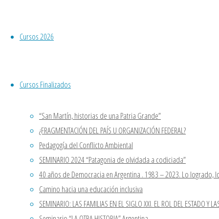
12 diciembre, 2020
13 febrero, 2021
0
Cursos 2026
El próximo lunes 14/12 a las 19:00hs las Casas
con Senadoras y Senadores del …
Seguir leyendo
"FMI, ¿Ingenuidad política o corr
Cursos Finalizados
Noticias
,
Opinion
Saludamos Jorge Ferrare
“San Martín, historias de una Patria Grande”
¿FRAGMENTACIÓN DEL PAÍS U ORGANIZACIÓN FEDERAL?
Pedagogía del Conflicto Ambiental
13 noviembre, 2020
21 noviembre, 2020
0
SEMINARIO 2024 “Patagonia de olvidada a codiciada”
Saludamos con gran afecto a Jorge Ferraresi, vic
40 años de Democracia en Argentina . 1983 – 2023. Lo logrado, lo
Ministerio de Desarrollo Territorial …
Camino hacia una educación inclusiva
SEMINARIO: LAS FAMILIAS EN EL SIGLO XXI. EL ROL DEL ESTADO Y LA
Seguir leyendo
"Saludamos Jorge Ferraresi"
Seminario “LA OTRA HISTORIA” Argentina