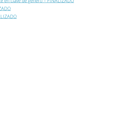
nte en clave de género – FINALIZADO
IZADO
ALIZADO
a