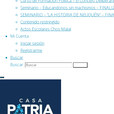
Curso de Formación Política – El Concejo Delibera
Categoría:
Opinion
Seminario – Educandonos sin machismos – FINAL
SEMINARIO – “LA HISTORIA DE NEUQUÉN” – FIN
Contenido restringido
Actos Escolares Chos Malal
Mi Cuenta
Iniciar sesión
Registrarme
Buscar
Buscar:
Buscar
Noticias
,
Opinion
Feliz cumpleaños Cristin