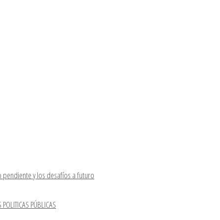
 Patria Neuquén, Río Negro y Chubut llevarán a cabo una charla
upción?"
si
epresidente del Instituto Patria, por su designación al frente de
 pendiente y los desafíos a futuro
S POLITICAS PÚBLICAS