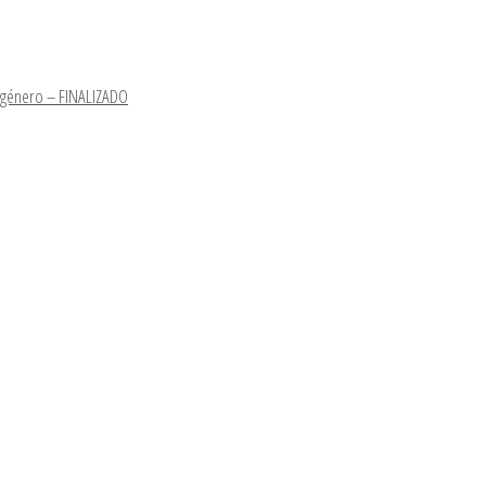
e género – FINALIZADO
s
hner-10anos/