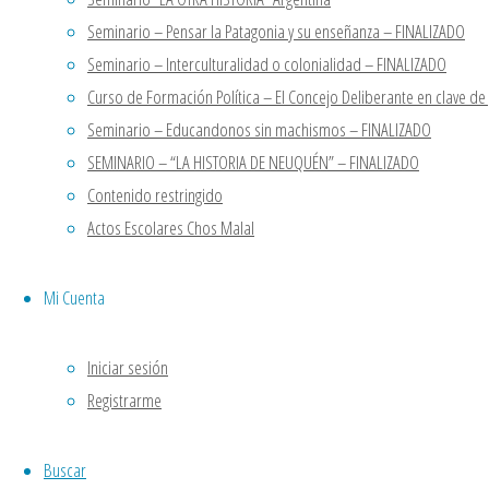
Seminario – Pensar la Patagonia y su enseñanza – FINALIZADO
Seminario – Interculturalidad o colonialidad – FINALIZADO
Curso de Formación Política – El Concejo Deliberante en clave d
Seminario – Educandonos sin machismos – FINALIZADO
SEMINARIO – “LA HISTORIA DE NEUQUÉN” – FINALIZADO
Contenido restringido
Noticias
,
Opinion
Actos Escolares Chos Malal
Néstor Kirchner #10Año
Mi Cuenta
Iniciar sesión
27 octubre, 2020
30 octubre, 2020
0
Registrarme
.https://www.institutopatria.com.ar/nestor-kirc
Seguir leyendo
"Néstor Kirchner #10Años"
Buscar