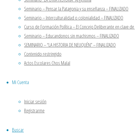
“LA OTRA HISTORIA” Argentina
Seminario – Pensar la Patagonia y su enseñanza – FINALIZADO
STELLA VLLEGAS
en
Seminario
Seminario – Interculturalidad o colonialidad – FINALIZADO
“LA OTRA HISTORIA” Argentina
Curso de Formación Política – El Concejo Deliberante en clave d
Casa Patria Neuquen
en
Seminario
Seminario – Educandonos sin machismos – FINALIZADO
“LA OTRA HISTORIA” Argentina
SEMINARIO – “LA HISTORIA DE NEUQUÉN” – FINALIZADO
Casa Patria Neuquen
en
Seminario
Contenido restringido
“LA OTRA HISTORIA” Argentina
Actos Escolares Chos Malal
Funciona con
Fluida
&
WordPress.
Mi Cuenta
Iniciar sesión
Registrarme
Buscar