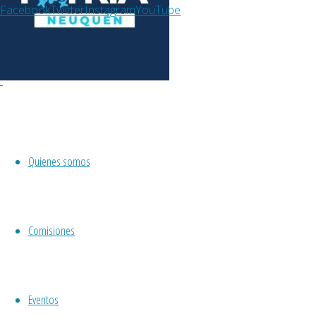
Neuquen
Facebook
Twitter
Instagram
YouTube
Catálogo Feminizar las Utopìas
Categorías
Conferencias
Cultural
Cursos
Evento Solidario
Quienes somos
Noticias
Opinion
Sin categoría
Comisiones
Entradas recientes
Nuevo curso 2026 “Cosas de
Poesía y Poesía de las Cosas”,
Eventos
Laboratorio Poético.