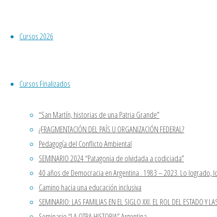
Visita nuestro Canal de YouTube,
mira nuestros cursos ya dictados.
Curso JORNADA DE FORMACION
Cursos 2026
SINDICAL “MODELO
ECONÓMICO JUSTICIALISTA Y
JUSTICA AMBIENTAL”
Cursos Finalizados
En Chos Malal, llega el curso
“Cosas de Poesía y Poesía de las
“San Martín, historias de una Patria Grande”
Cosas”.
¿FRAGMENTACIÓN DEL PAÍS U ORGANIZACIÓN FEDERAL?
Último curso del año “San Martín,
Pedagogía del Conflicto Ambiental
historias de una Patria Grande”
SEMINARIO 2024 “Patagonia de olvidada a codiciada”
Comentarios recientes
40 años de Democracia en Argentina . 1983 – 2023. Lo logrado, lo
Casa Patria Neuquen
en
Seminario
Camino hacia una educación inclusiva
“LA OTRA HISTORIA” Argentina
SEMINARIO: LAS FAMILIAS EN EL SIGLO XXI. EL ROL DEL ESTADO Y LA
STELLA VLLEGAS
en
Seminario
Seminario “LA OTRA HISTORIA” Argentina