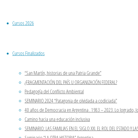
artes plásticas
Visita nuestro Canal de YouTube,
: Feminizar las
mira nuestros cursos ya dictados.
Utopías.
Curso JORNADA DE FORMACION
Cursos 2026
SINDICAL “MODELO
En el mes de la
ECONÓMICO JUSTICIALISTA Y
mujer
JUSTICA AMBIENTAL”
presentaremos
Cursos Finalizados
En Chos Malal, llega el curso
está muestra
“Cosas de Poesía y Poesía de las
feminista que
“San Martín, historias de una Patria Grande”
Cosas”.
reúne a lxs
¿FRAGMENTACIÓN DEL PAÍS U ORGANIZACIÓN FEDERAL?
Último curso del año “San Martín,
siguientes
Pedagogía del Conflicto Ambiental
historias de una Patria Grande”
artistas: Nora
SEMINARIO 2024 “Patagonia de olvidada a codiciada”
Patrich, Omar
Comentarios recientes
40 años de Democracia en Argentina . 1983 – 2023. Lo logrado, lo
Gasparini,
Casa Patria Neuquen
en
Seminario
Camino hacia una educación inclusiva
Ricardo Ajler,
“LA OTRA HISTORIA” Argentina
SEMINARIO: LAS FAMILIAS EN EL SIGLO XXI. EL ROL DEL ESTADO Y LA
Gladys
STELLA VLLEGAS
en
Seminario
Seminario “LA OTRA HISTORIA” Argentina