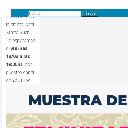
Sassano,
Ángeles
Buscar:
Buscar
Crovetto. Con
la artista local
Marta Such.
Te esperamos
el
viernes
19/03 a las
19:00hs
por
nuestro canal
de YouTube