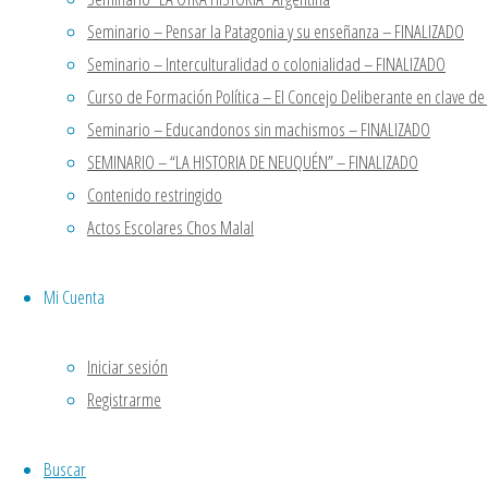
Abitante, Hugo
“LA OTRA HISTORIA” Argentina
Seminario – Pensar la Patagonia y su enseñanza – FINALIZADO
Goldgel,
STELLA VLLEGAS
en
Seminario
Susana
Seminario – Interculturalidad o colonialidad – FINALIZADO
“LA OTRA HISTORIA” Argentina
Mercado, Leo
Curso de Formación Política – El Concejo Deliberante en clave d
Casa Patria Neuquen
en
Seminario
Vinci, Patricia
Seminario – Educandonos sin machismos – FINALIZADO
“LA OTRA HISTORIA” Argentina
Aballay, Jorge
SEMINARIO – “LA HISTORIA DE NEUQUÉN” – FINALIZADO
Casa Patria Neuquen
en
Seminario
Melo, Noemí
Contenido restringido
“LA OTRA HISTORIA” Argentina
Spadaro,
Actos Escolares Chos Malal
Rubén Borré,
Volver arriba
Gabriel
Casa Patria Neuquen
Mi Cuenta
Polese,
Funciona con
Fluida
&
WordPress.
Mauricio
Iniciar sesión
Nizzero,
Héctor
Registrarme
Destéfanis,
Rubén
Buscar