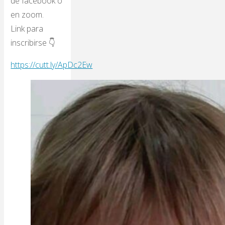
de facebook o
en zoom.
Link para
inscribirse 👇
https://cutt.ly/ApDc2Ew