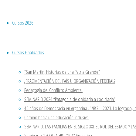
Visita nuestro Canal de YouTube,
mira nuestros cursos ya dictados.
Curso JORNADA DE FORMACION
21 agosto,
Cursos 2026
SINDICAL “MODELO
2020
6
ECONÓMICO JUSTICIALISTA Y
septiembre,
JUSTICA AMBIENTAL”
2020
Cursos Finalizados
En Chos Malal, llega el curso
Te esperamos
“Cosas de Poesía y Poesía de las
este sábado
“San Martín, historias de una Patria Grande”
Cosas”.
18 de julio a
¿FRAGMENTACIÓN DEL PAÍS U ORGANIZACIÓN FEDERAL?
Último curso del año “San Martín,
las 11:00hs
Pedagogía del Conflicto Ambiental
historias de una Patria Grande”
para el 2do
SEMINARIO 2024 “Patagonia de olvidada a codiciada”
Comentarios recientes
encuentro de
40 años de Democracia en Argentina . 1983 – 2023. Lo logrado, lo
“Niñez y
Casa Patria Neuquen
en
Seminario
Camino hacia una educación inclusiva
Derechos en
“LA OTRA HISTORIA” Argentina
SEMINARIO: LAS FAMILIAS EN EL SIGLO XXI. EL ROL DEL ESTADO Y LA
tiempos de
STELLA VLLEGAS
en
Seminario
Seminario “LA OTRA HISTORIA” Argentina