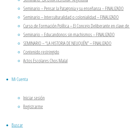
pandemia”.
“LA OTRA HISTORIA” Argentina
Seminario – Pensar la Patagonia y su enseñanza – FINALIZADO
Con la
STELLA VLLEGAS
en
Seminario
Seminario – Interculturalidad o colonialidad – FINALIZADO
presencia de:
“LA OTRA HISTORIA” Argentina
Curso de Formación Política – El Concejo Deliberante en clave d
Casa Patria Neuquen
en
Seminario
•Gabriela
Seminario – Educandonos sin machismos – FINALIZADO
“LA OTRA HISTORIA” Argentina
Bauer:
SEMINARIO – “LA HISTORIA DE NEUQUÉN” – FINALIZADO
Casa Patria Neuquen
en
Seminario
Médica
Contenido restringido
“LA OTRA HISTORIA” Argentina
Pediatra,
Actos Escolares Chos Malal
Frente de la
Volver arriba
niñez y la
Casa Patria Neuquen
Mi Cuenta
adolescencia
Funciona con
Fluida
&
WordPress.
protegidas.
Comisión de
Iniciar sesión
Salud. Instituto
Registrarme
PATRIA.
•Nara Oses:
Buscar