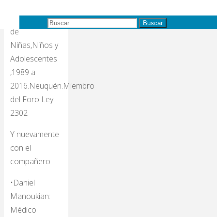
Abogada.Defensora
de Derechos
Buscar:
Buscar
de
Niñas,Niños y
Adolescentes
,1989 a
2016.Neuquén.Miembro
del Foro Ley
2302
Y nuevamente
con el
compañero
•Daniel
Manoukian:
Médico